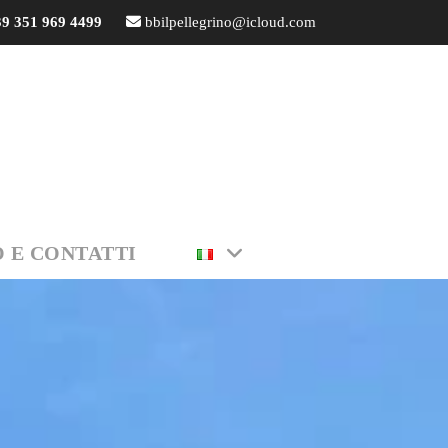
9 351 969 4499
bbilpellegrino@icloud.com
O E CONTATTI