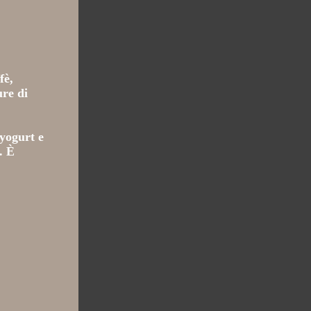
fè,
ure di
 yogurt e
. È